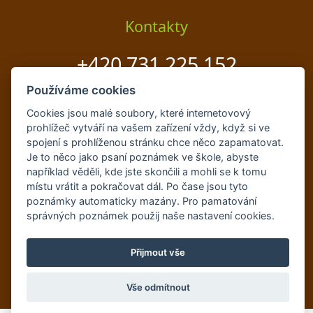
Kontakty
+420 731 225 152
Používáme cookies
info@zahradnictvi-bast.cz
Cookies jsou malé soubory, které internetovový
prohlížeč vytváří na vašem zařízení vždy, když si ve
spojení s prohlíženou stránku chce něco zapamatovat.
Je to něco jako psaní poznámek ve škole, abyste
například věděli, kde jste skončili a mohli se k tomu
místu vrátit a pokračovat dál. Po čase jsou tyto
poznámky automaticky mazány. Pro pamatování
správných poznámek použij naše
nastavení cookies
.
Celkem: 851 526 | Dnes: 627
Registrován v seznamu živnostníků.
Přijmout vše
Copyright Zahradnictví Bašť s.r.o. © 2015-2026 |
Development:
Martin Modl
Vše odmítnout