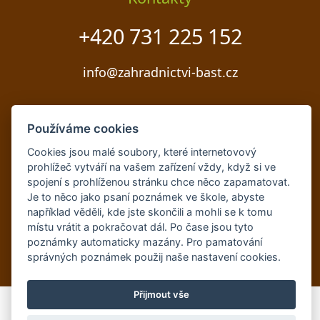
+420 731 225 152
info@zahradnictvi-bast.cz
Používáme cookies
Cookies jsou malé soubory, které internetovový
prohlížeč vytváří na vašem zařízení vždy, když si ve
spojení s prohlíženou stránku chce něco zapamatovat.
Celkem: 852 101 | Dnes: 79
Je to něco jako psaní poznámek ve škole, abyste
například věděli, kde jste skončili a mohli se k tomu
Registrován v seznamu živnostníků.
místu vrátit a pokračovat dál. Po čase jsou tyto
Copyright Zahradnictví Bašť s.r.o. © 2015-2026 |
poznámky automaticky mazány. Pro pamatování
Development:
Martin Modl
správných poznámek použij naše
nastavení cookies
.
Přijmout vše