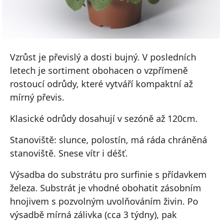
Vzrůst je převislý a dosti bujný. V posledních
letech je sortiment obohacen o vzpřímeně
rostoucí odrůdy, které vytváří kompaktní až
mírný převis.
Klasické odrůdy dosahují v sezóně až 120cm.
Stanoviště: slunce, polostín, má ráda chráněná
stanoviště. Snese vítr i déšť.
Výsadba do substrátu pro surfinie s přídavkem
železa. Substrát je vhodné obohatit zásobním
hnojivem s pozvolným uvolňováním živin. Po
výsadbě mírná zálivka (cca 3 týdny), pak