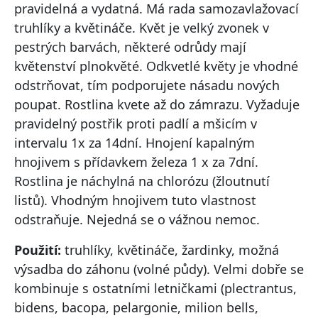
pravidelná a vydatná. Má rada samozavlažovací
truhlíky a květináče. Květ je velký zvonek v
pestrých barvách, některé odrůdy mají
květenství plnokvěté. Odkvetlé květy je vhodné
odstrňovat, tím podporujete násadu nových
poupat. Rostlina kvete až do zámrazu. Vyžaduje
pravidelný postřik proti padlí a mšicím v
intervalu 1x za 14dní. Hnojení kapalným
hnojivem s přídavkem železa 1 x za 7dní.
Rostlina je náchylná na chlorózu (žloutnutí
listů). Vhodným hnojivem tuto vlastnost
odstraňuje. Nejedná se o vážnou nemoc.
Použití:
truhlíky, květináče, žardinky, možná
výsadba do záhonu (volné půdy). Velmi dobře se
kombinuje s ostatními letničkami (plectrantus,
bidens, bacopa, pelargonie, milion bells,