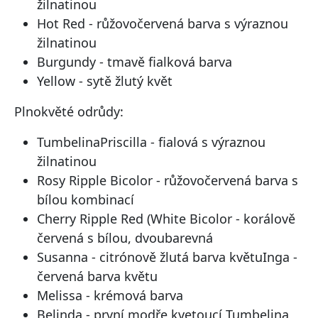
žilnatinou
Hot Red - růžovočervená barva s výraznou
žilnatinou
Burgundy - tmavě fialková barva
Yellow - sytě žlutý květ
Plnokvěté odrůdy:
TumbelinaPriscilla - fialová s výraznou
žilnatinou
Rosy Ripple Bicolor - růžovočervená barva s
bílou kombinací
Cherry Ripple Red (White Bicolor - korálově
červená s bílou, dvoubarevná
Susanna - citrónově žlutá barva květuInga -
červená barva květu
Melissa - krémová barva
Belinda - první modře kvetoucí Tumbelina