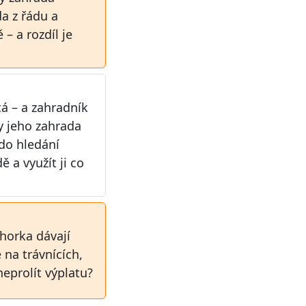
a z řádu a
– a rozdíl je
tá – a zahradník
y jeho zahrada
 do hledání
ě a využít ji co
 horka dávají
na trávnících,
neprolít výplatu?