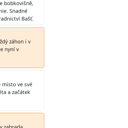
te bobkovišně,
mie. Snadné
radnictví Bašť.
ždý záhon i v
e nyní v
ě místo ve své
éta a začátek
by zahrada