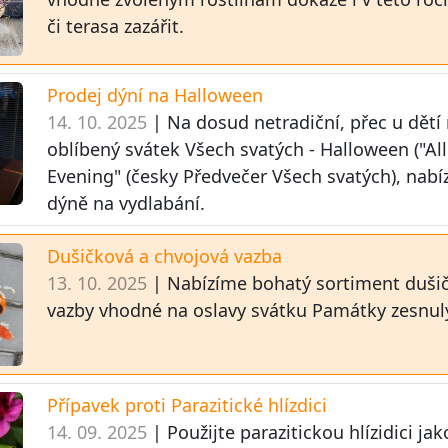
či terasa zazářit.
Prodej dýní na Halloween
14. 10. 2025
| Na dosud netradiční, přec u dět
oblíbený svátek Všech svatých - Halloween ("All
Evening" (česky Předvečer Všech svatých), nabíz
dýně na vydlabání.
Dušičková a chvojová vazba
13. 10. 2025
| Nabízíme bohatý sortiment duši
vazby vhodné na oslavy svátku Památky zesnul
Přípavek proti Parazitické hlízdici
14. 09. 2025
| Použijte parazitickou hlízidici ja