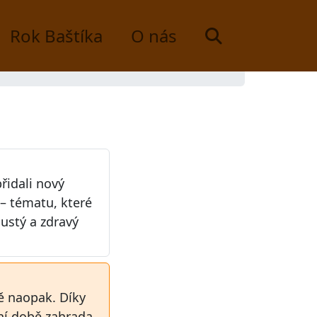
Rok Baštíka
O nás
řidali nový
– tématu, které
hustý a zdravý
ě naopak. Díky
ní době zahrada