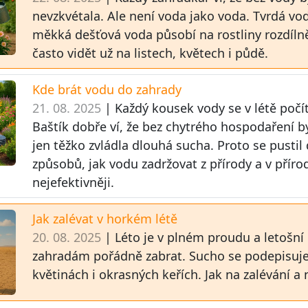
nevzkvétala. Ale není voda jako voda. Tvrdá vod
měkká dešťová voda působí na rostliny rozdílně 
často vidět už na listech, květech i půdě.
Kde brát vodu do zahrady
21. 08. 2025
| Každý kousek vody se v létě počí
Baštík dobře ví, že bez chytrého hospodaření b
jen těžko zvládla dlouhá sucha. Proto se pustil
způsobů, jak vodu zadržovat z přírody a v přírod
nejefektivněji.
Jak zalévat v horkém létě
20. 08. 2025
| Léto je v plném proudu a letošní
zahradám pořádně zabrat. Sucho se podepisuje 
květinách i okrasných keřích. Jak na zalévání a 