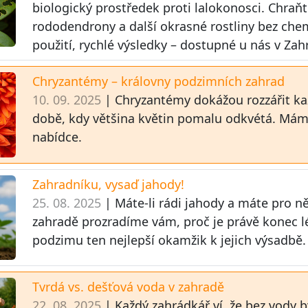
biologický prostředek proti lalokonosci. Chraň
rododendrony a další okrasné rostliny bez che
použití, rychlé výsledky – dostupné u nás v Zah
Chryzantémy – královny podzimních zahrad
10. 09. 2025
| Chryzantémy dokážou rozzářit ka
době, kdy většina květin pomalu odkvétá. Mám
nabídce.
Zahradníku, vysaď jahody!
25. 08. 2025
| Máte-li rádi jahody a máte pro n
zahradě prozradíme vám, proč je právě konec l
podzimu ten nejlepší okamžik k jejich výsadbě.
Tvrdá vs. dešťová voda v zahradě
22. 08. 2025
| Každý zahrádkář ví, že bez vody 