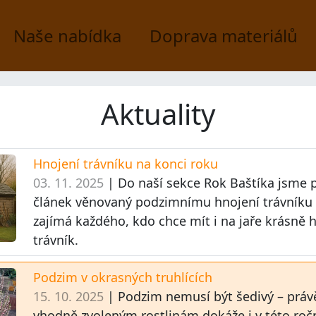
Naše nabídka
Doprava materiálů
Aktuality
Hnojení trávníku na konci roku
03. 11. 2025
| Do naší sekce Rok Baštíka jsme p
článek věnovaný podzimnímu hnojení trávníku 
zajímá každého, kdo chce mít i na jaře krásně 
trávník.
Podzim v okrasných truhlících
15. 10. 2025
| Podzim nemusí být šedivý – práv
vhodně zvoleným rostlinám dokáže i v této roč