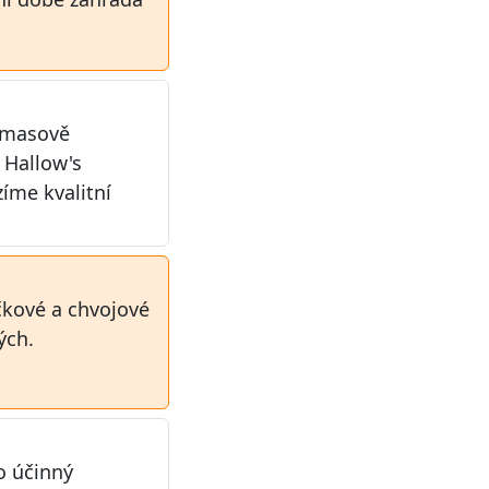
í masově
 Hallow's
íme kvalitní
čkové a chvojové
ých.
ko účinný